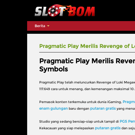
Berita
Pragmatic Play Merilis Revenge of
Pragmatic Play Merilis Rev
Symbols
Pragmatic Play telah meluncurkan Revenge of Loki Megawa
117.649 cara untuk menang, dan kemenangan maksimal 10
Pragma
Pemasok konten terkemuka untuk dunia iGaming,
enam gulungan
putaran gratis
baru dengan
yang mena
PGS Per
Studio yang sedang bersiap-siap untuk tampil di
putaran gratis
Kekacauan yang siap melepaskan
dan seju