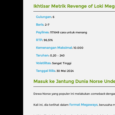
Ikhtisar Metrik Revenge of Loki Me
Gulungan
: 6
Baris
: 2-7
Paylines
: 117.649 cara untuk menang
RTP
: 96,51%
Kemenangan Maksimal
: 10.000
Taruhan
: 0,20 – 240
Volatilitas
: Sangat Tinggi
Tanggal Rilis
: 30 Mei 2024
Masuk ke Jantung Dunia Norse Und
Dewa Norse yang populer ini melakukan
comeback
dengan
format Megaways
Kali ini, dia terlihat dalam
, berusaha 