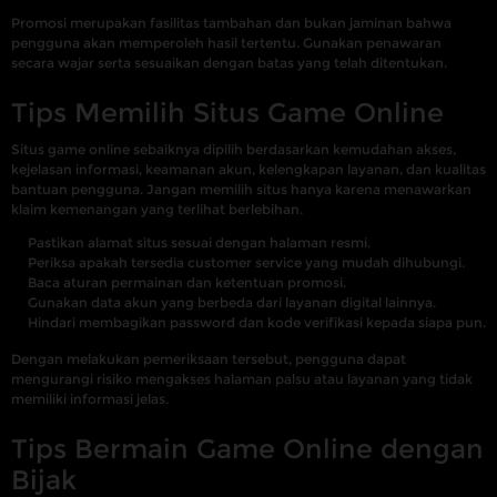
Promosi merupakan fasilitas tambahan dan bukan jaminan bahwa
pengguna akan memperoleh hasil tertentu. Gunakan penawaran
secara wajar serta sesuaikan dengan batas yang telah ditentukan.
Tips Memilih Situs Game Online
Situs game online sebaiknya dipilih berdasarkan kemudahan akses,
kejelasan informasi, keamanan akun, kelengkapan layanan, dan kualitas
bantuan pengguna. Jangan memilih situs hanya karena menawarkan
klaim kemenangan yang terlihat berlebihan.
Pastikan alamat situs sesuai dengan halaman resmi.
Periksa apakah tersedia customer service yang mudah dihubungi.
Baca aturan permainan dan ketentuan promosi.
Gunakan data akun yang berbeda dari layanan digital lainnya.
Hindari membagikan password dan kode verifikasi kepada siapa pun.
Dengan melakukan pemeriksaan tersebut, pengguna dapat
mengurangi risiko mengakses halaman palsu atau layanan yang tidak
memiliki informasi jelas.
Tips Bermain Game Online dengan
Bijak